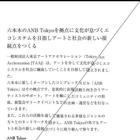
六本木のANB Tokyoを拠点に
六本木のANB Tokyoを拠点に
文化が息づくエ
文化が息づくエ
コシステムを目指し
コシステムを目指し
アートと社会の新しい接
アートと社会の新しい接
続点をつくる
続点をつくる
一般財団法人東京アートアクセラレーション（Tokyo Art
一般財団法人東京アートアクセラレーション（Tokyo Art
Acclereration [TAA]）は、アートを介して文化が息づくエコ
Acclereration [TAA]）は、アートを介して文化が息づくエコ
システムを社会に醸成していくことを目指して設立されまし
システムを社会に醸成していくことを目指して設立されまし
た。
た。
六本木に新しくオープンしたコンプレックスビル「ANB
六本木に新しくオープンしたコンプレックスビル「ANB
Tokyo」はその拠点です。意欲的に表現活動と向き合うアー
Tokyo」はその拠点です。意欲的に表現活動と向き合うアー
ティストのサポート、アートを軸にしたコミュニティの形
ティストのサポート、アートを軸にしたコミュニティの形
成、展覧会やトークイベントなどの企画・運営などを行なっ
成、展覧会やトークイベントなどの企画・運営などを行なっ
ていきます。
ていきます。
また、これらの活動を通して構築される多様なジャンルの
また、これらの活動を通して構築される多様なジャンルの
方々とのネットワークを活かし、ANB Tokyoの外でもアー
方々とのネットワークを活かし、ANB Tokyoの外でもアー
トと社会の新しい接続点づくりに取り組んで参ります。
トと社会の新しい接続点づくりに取り組んで参ります。
ANB Tokyo
ANB Tokyo