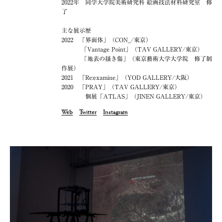
2022年 同学大学院美術研究科 絵画技法材料研究室 修
了
主な展示歴
2022 「界面体」（CON_/東京）
「Vantage Point」（TAV GALLERY/東京）
「地表の掻き傷」（東京藝術大学大学院 修了制
作展）
2021 「Re:examine」（YOD GALLERY/大阪）
2020 「PRAY」（TAV GALLERY/東京）
個展「ATLAS」（JINEN GALLERY/東京）
Web
Twitter
Instagram