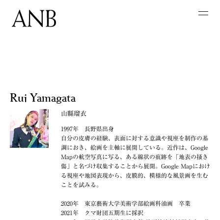
Rui Yamagata
山縣瑠衣
1997年 長野県出身
自分の皮膚の経験、表面に対する意識や視座を制作の基
調におき、絵画を主軸に展開している。近作は、Google
Mapの航空写真に写る、ある線状の痕跡を「地表の掻き
傷」と名づけ収集することから展開。Google Mapにおけ
る視座や地図表現から、皮膜的、模様的な風景画を生む
ことを試みる。
2020年 東京藝術大学美術学部絵画科油画 卒業
2021年 クマ財団五期生に採択