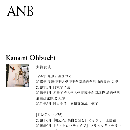
Kanami Ohbuchi
大渕花波
1996年 東京に生まれる
2015年 多摩美術大学美術学部絵画学科油画専攻 入学
2019年3月 同大学卒業
2019年4月 多摩美術大学大学院博士前期課程 絵画学科
油画研究領域 入学
2021年3月 同大学院 同研究領域 修了
[主なグループ展]
2018年6月『桃と花/余白を読む』ギャラリー工房親
2018年9月『モノクロマティカⅤ』フリュウギャラリー