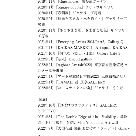
2019年11月『Guesthouse』裏参道ガーデン
2020年1月『Square double』フリュウギャラリー
2020年1月『春韻展』ギャラリー工房親
2020年9月『絵画を考える‐水を描く‐』ギャラリー工
房親
2020年11月『さまざまな形、さまざまな色』ギャラリー
工房親
2021年4月『Emerging Artists 2021-Part2』Gallery Q
2021年7月『KAIKAS MARKET』 Art space KAIKAS
2021年10月『何気ない美しい日常』 Gallery Café 3
2022年3月『grid』 biscuit gallery
2022年3月『tagboat Art fair2022』東京都立産業貿易セ
ンター浜松町館
2022年4月『アート解放区日本橋2022』三越前福島ビル
2022年4月『TAMABI 9』長亭GALLERY
2022年6月『コースティクスの舟』ギャラリーくらげ
[個展]
2020年10月『おばけのプラクティス』GALLERY
ｂ.TOKYO
2021年8月『The Double Edge of（In）Visibility：諸派
の（不）可視性』NEWoMan Yokohama Art wall
2022年7月『大渕花波 個展 おばけのミラージュ』Gallery
Q