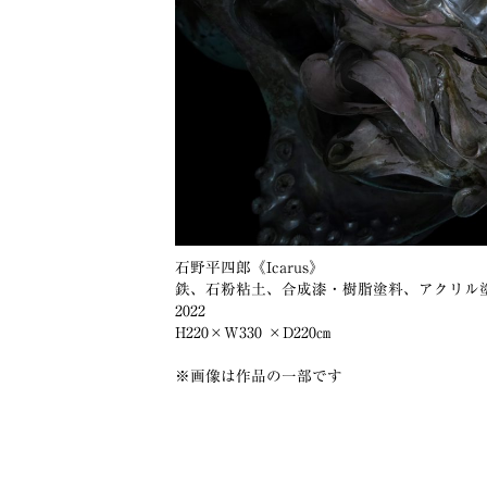
石野平四郎《Icarus》
鉄、石粉粘土、合成漆・樹脂塗料、アクリル
2022
H220×W330 ×D220㎝
※画像は作品の一部です