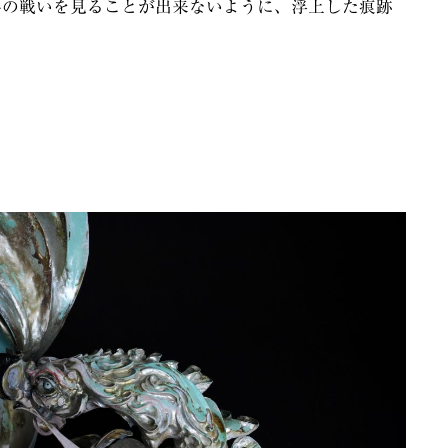
共の戦いを見ることが出来ないように、浮上した痕跡
。