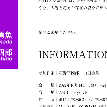
5回目となる今回は、石野平四郎と山
うな、人智を超えた存在の姿をガラ
是非ご来場ください。
INFORMATIO
参加作家｜石野平四郎、山田勇魚
会 期｜2022年10月14日（金）～2
会 場｜ANB Tokyo 7F
住 所｜港区六本木5-2-4（六本木
開催時間｜11：00-19：00 ※18日