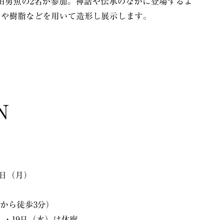
田勇魚の2名が参加。神話や伝承のなかに登場するよ
スや樹脂などを用いて造形し展示します。
N
4日（月）
駅から徒歩3分）
（火）・19日（水）は休廊