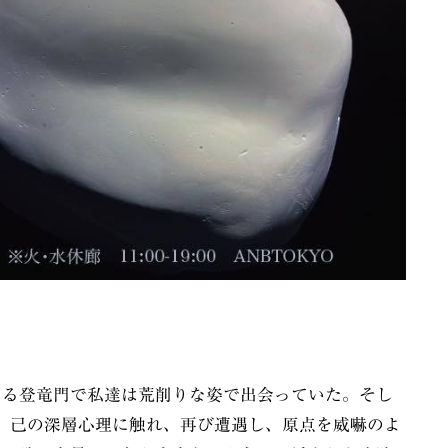
ある登竜門で私達は荒削りな姿で出会っていた。そし
、己の深層心理に触れ、再び遭遇し、原点を威嚇のよ