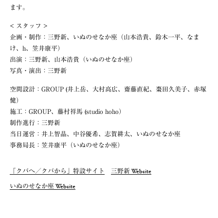
ます。
< スタッフ >
企画・制作：三野新、いぬのせなか座（山本浩貴、鈴木一平、なま
け、h、笠井康平）
出演：三野新、山本浩貴（いぬのせなか座）
写真・演出：三野新
空間設計：GROUP (井上岳、大村高広、齋藤直紀、棗田久美子、赤塚
健）
施工：GROUP、藤村祥馬 (studio hoho）
制作進行：三野新
当日運営：井上智晶、中谷優希、志賀耕太、いぬのせなか座
事務局長：笠井康平（いぬのせなか座）
「クバへ／クバから」特設サイト
三野新 Website
いぬのせなか座 Website