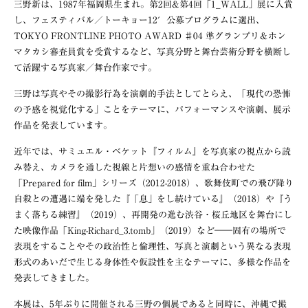
三野新は、1987年福岡県生まれ。第2回&第4回「1_WALL」展に入賞
し、フェスティバル／トーキョー12′公募プログラムに選出、
TOKYO FRONTLINE PHOTO AWARD ♯04 準グランプリ＆ホン
マタカシ審査員賞を受賞するなど、写真分野と舞台芸術分野を横断し
て活躍する写真家／舞台作家です。
三野は写真やその撮影行為を演劇的手法としてとらえ、「現代の恐怖
の予感を視覚化する」ことをテーマに、パフォーマンスや演劇、展示
作品を発表しています。
近年では、サミュエル・ベケット『フィルム』を写真家の視点から読
み替え、カメラを通した視線と片想いの感情を重ね合わせた
「Prepared for film」シリーズ（2012-2018）、歌舞伎町での飛び降り
自殺との遭遇に端を発した『「息」をし続けている』（2018）や『う
まく落ちる練習』（2019）、再開発の進む渋谷・桜丘地区を舞台にし
た映像作品「King-Richard_3.tomb」（2019）など――固有の場所で
表現をすることやその政治性と倫理性、写真と演劇という異なる表現
形式のあいだで生じる身体性や仮設性を主なテーマに、多様な作品を
発表してきました。
本展は、5年ぶりに開催される三野の個展であると同時に、沖縄で撮