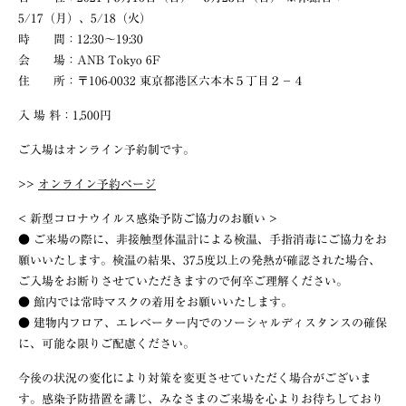
5/17（月）、5/18（火）
時 間：12:30〜19:30
会 場：ANB Tokyo 6F
住 所：〒106-0032 東京都港区六本木５丁目２−４
入 場 料：1,500円
ご入場はオンライン予約制です。
>>
オンライン予約ページ
< 新型コロナウイルス感染予防ご協力のお願い >
● ご来場の際に、非接触型体温計による検温、手指消毒にご協力をお
願いいたします。検温の結果、37.5度以上の発熱が確認された場合、
ご入場をお断りさせていただきますので何卒ご理解ください。
● 館内では常時マスクの着用をお願いいたします。
● 建物内フロア、エレベーター内でのソーシャルディスタンスの確保
に、可能な限りご配慮ください。
今後の状況の変化により対策を変更させていただく場合がございま
す。感染予防措置を講じ、みなさまのご来場を心よりお待ちしており