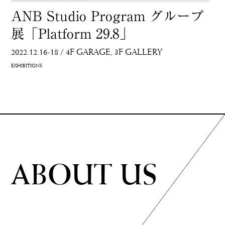
ANB Studio Program グループ
展「Platform 29.8」
2022.12.16-18
/
4F GARAGE
3F GALLERY
EXHIBITIONS
ABOUT US
ABOUT US