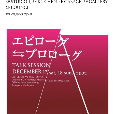
6F STUDIO 1
5F KITCHEN
4F GARAGE
3F GALLERY
2F LOUNGE
EVENTS
EXHIBITIONS