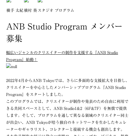
横手 太紀
横村 葵
スタジオ プログラム
ANB Studio Program メンバー
募集
幅広いジャンルのクリエイターの制作を支援する『ANB Studio
Program』始動！
2022年4月からANB Tokyoでは、さらに多面的な支援拡大を目指し、
クリエイターを中心としたメンバーシッププログラム『ANB Studio
Program』をスタートしました。
このプログラムでは、クリエイターが制作や発表のため自由に利用で
きる共同スペースとして、ANB Studio1&2（6F&7F）を無償で提供
します。そして、プログラムを通して異なる領域のクリエイター同士
ANB Tokyo
ANB Tokyo
が出会い、ANB Tokyoが培う独自のネットワークを生かしたキュレ
ーターやギャラリスト、コレクターと接続する機会も創出します。