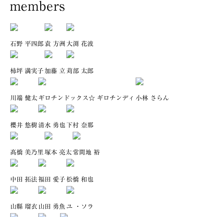
members
石野 平四郎
袁 方洲
大渕 花波
柿坪 満実子
加藤 立
苅部 太郎
川端 健太
ギロチンドックス☆ ギロチンディ
小林 さらん
櫻井 悠樹
清水 勇也
下村 奈那
髙橋 美乃里
塚本 亮太
常間地 裕
中田 拓法
福田 愛子
松橋 和也
山縣 瑠衣
山田 勇魚
ユ ・ソラ